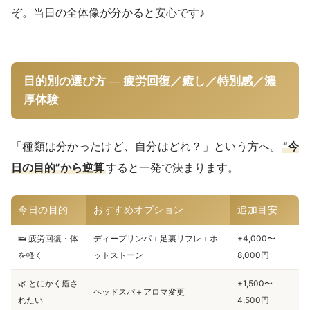
ぞ。当日の全体像が分かると安心です♪
目的別の選び方 — 疲労回復／癒し／特別感／濃
厚体験
「種類は分かったけど、自分はどれ？」という方へ。
“今
日の目的”から逆算
すると一発で決まります。
今日の目的
おすすめオプション
追加目安
🛌 疲労回復・体
ディープリンパ＋足裏リフレ＋ホ
+4,000〜
を軽く
ットストーン
8,000円
🌿 とにかく癒さ
+1,500〜
ヘッドスパ＋アロマ変更
れたい
4,500円