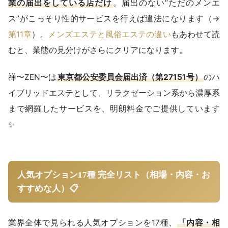
業の届出をしている店だけ
。届出のない“ただのメンエ
ス”がこっそり性的サービスを行えば違法になります（→
第11章
）。
メンズエステと風俗エステの違い
もあわせて読
むと、業態の見分けがさらにクリアになります。
禅〜ZEN〜は
東京都公安委員会届出済（第27151号）
のハ
イブリッドエステとして、リラクゼーション系から濃厚系
まで網羅したサービスを、明朗料金でご提供しています
✨
人気オプション17種 完全リスト（相場・内容・お
すすめな人）📋
業界全体で見られる人気オプションを17種、
「内容・相