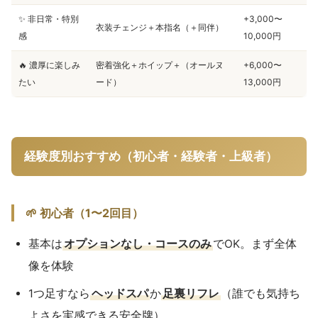
✨ 非日常・特別
+3,000〜
衣装チェンジ＋本指名（＋同伴）
感
10,000円
🔥 濃厚に楽しみ
密着強化＋ホイップ＋（オールヌ
+6,000〜
たい
ード）
13,000円
経験度別おすすめ（初心者・経験者・上級者）
🌱 初心者（1〜2回目）
基本は
オプションなし・コースのみ
でOK。まず全体
像を体験
1つ足すなら
ヘッドスパ
か
足裏リフレ
（誰でも気持ち
よさを実感できる安全牌）