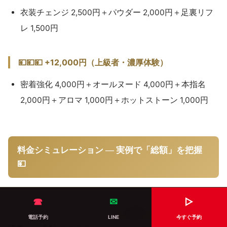
衣装チェンジ 2,500円＋パウダー 2,000円＋足裏リフ
レ 1,500円
💴💴💴 +12,000円（上級者・濃厚体験）
密着強化 4,000円＋オールヌード 4,000円＋本指名
2,000円＋アロマ 1,000円＋ホットストーン 1,000円
料金シミュレーション — 実例で「総額」を把握
💴
「結局いくらかかるの？」を、よくある3パターンで具体
☎
✉
▷
的に計算してみます。
コース＋指名＋オプション＋（交
電話予約
LINE
今すぐ予約