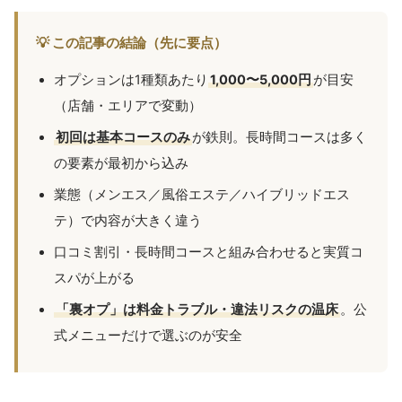
💡 この記事の結論（先に要点）
オプションは1種類あたり
1,000〜5,000円
が目安
（店舗・エリアで変動）
初回は基本コースのみ
が鉄則。長時間コースは多く
の要素が最初から込み
業態（メンエス／風俗エステ／ハイブリッドエス
テ）で内容が大きく違う
口コミ割引・長時間コースと組み合わせると実質コ
スパが上がる
「裏オプ」は料金トラブル・違法リスクの温床
。公
式メニューだけで選ぶのが安全