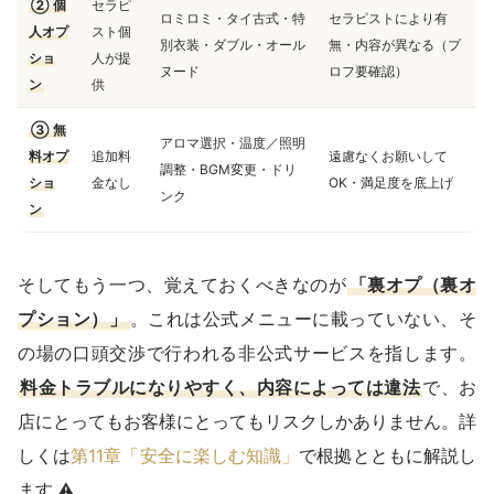
② 個
セラピ
ロミロミ・タイ古式・特
セラピストにより有
人オプ
スト個
別衣装・ダブル・オール
無・内容が異なる（プ
ショ
人が提
ヌード
ロフ要確認）
ン
供
③ 無
アロマ選択・温度／照明
料オプ
追加料
遠慮なくお願いして
調整・BGM変更・ドリ
ショ
金なし
OK・満足度を底上げ
ンク
ン
そしてもう一つ、覚えておくべきなのが
「裏オプ（裏オ
プション）」
。これは公式メニューに載っていない、そ
の場の口頭交渉で行われる非公式サービスを指します。
料金トラブルになりやすく、内容によっては違法
で、お
店にとってもお客様にとってもリスクしかありません。詳
しくは
第11章「安全に楽しむ知識」
で根拠とともに解説し
ます ⚠️