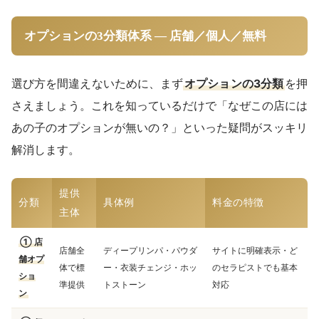
オプションの3分類体系 — 店舗／個人／無料
選び方を間違えないために、まず
オプションの3分類
を押
さえましょう。これを知っているだけで「なぜこの店には
あの子のオプションが無いの？」といった疑問がスッキリ
解消します。
提供
分類
具体例
料金の特徴
主体
① 店
店舗全
ディープリンパ・パウダ
サイトに明確表示・ど
舗オプ
体で標
ー・衣装チェンジ・ホッ
のセラピストでも基本
ショ
準提供
トストーン
対応
ン