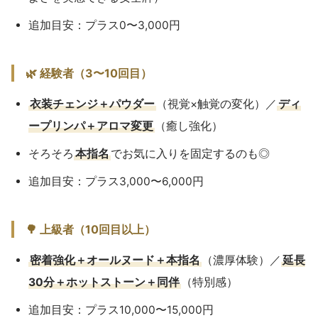
追加目安：プラス0〜3,000円
🌿 経験者（3〜10回目）
衣装チェンジ＋パウダー
（視覚×触覚の変化）／
ディ
ープリンパ＋アロマ変更
（癒し強化）
そろそろ
本指名
でお気に入りを固定するのも◎
追加目安：プラス3,000〜6,000円
🌳 上級者（10回目以上）
密着強化＋オールヌード＋本指名
（濃厚体験）／
延長
30分＋ホットストーン＋同伴
（特別感）
追加目安：プラス10,000〜15,000円