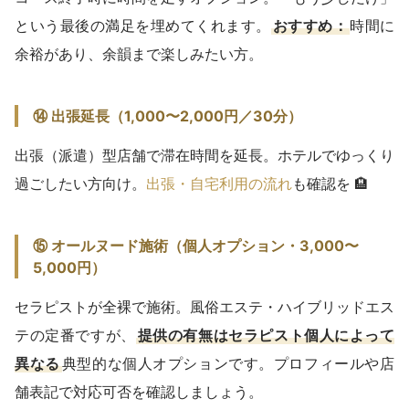
という最後の満足を埋めてくれます。
おすすめ：
時間に
余裕があり、余韻まで楽しみたい方。
⑭ 出張延長（1,000〜2,000円／30分）
出張（派遣）型店舗で滞在時間を延長。ホテルでゆっくり
過ごしたい方向け。
出張・自宅利用の流れ
も確認を 🏨
⑮ オールヌード施術（個人オプション・3,000〜
5,000円）
セラピストが全裸で施術。風俗エステ・ハイブリッドエス
テの定番ですが、
提供の有無はセラピスト個人によって
異なる
典型的な個人オプションです。プロフィールや店
舗表記で対応可否を確認しましょう。