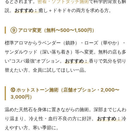
るとされます。
密着・ソフトタッチ施術
で科学的背景も解
説。
おすすめ：
癒し＋ドキドキの両方を求める方。
⑨ アロマ変更（無料〜500〜1,500円）
標準アロマからラベンダー（鎮静）・ローズ（華やか）・
サンダルウッド（深い落ち着き）等へ変更。無料の店も多
い“コスパ最強”オプション。
おすすめ：
香りで気分を切り
替えたい方、全員に試してほしい一品。
⑩ ホットストーン施術（店舗オプション・2,000〜
3,000円）
温めた天然石を身体に置きながらの施術。深部までじんわ
り温まり、冷え性・血行不良の方に好評。
おすすめ：
冷
えやすい方、寒い季節に。