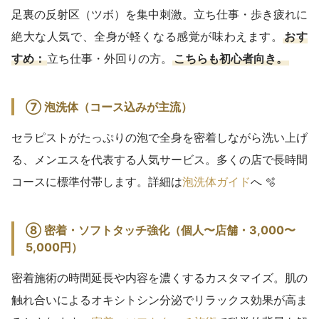
足裏の反射区（ツボ）を集中刺激。立ち仕事・歩き疲れに
絶大な人気で、全身が軽くなる感覚が味わえます。
おす
すめ：
立ち仕事・外回りの方。
こちらも初心者向き。
⑦ 泡洗体（コース込みが主流）
セラピストがたっぷりの泡で全身を密着しながら洗い上げ
る、メンエスを代表する人気サービス。多くの店で長時間
コースに標準付帯します。詳細は
泡洗体ガイド
へ 🫧
⑧ 密着・ソフトタッチ強化（個人〜店舗・3,000〜
5,000円）
密着施術の時間延長や内容を濃くするカスタマイズ。肌の
触れ合いによるオキシトシン分泌でリラックス効果が高ま