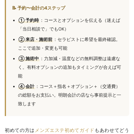
📝 予約〜会計の4ステップ
① 予約時
：コースとオプションを伝える（迷えば
「当日相談で」でもOK）
② 来店・施術前
：セラピストに希望を最終確認。
ここで追加・変更も可能
③ 施術中
：力加減・温度などの無料調整は遠慮な
く。有料オプションの追加もタイミングが合えば可
能
④ 会計
：コース＋指名＋オプション＋（交通費）
の総額をお支払い。明朗会計の店なら事前提示と一
致します
初めての方は
メンズエステ初めてガイド
もあわせてどう