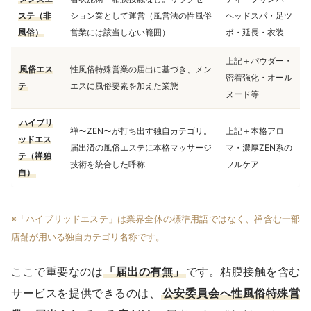
ステ（非
ション業として運営（風営法の性風俗
ヘッドスパ・足ツ
風俗）
営業には該当しない範囲）
ボ・延長・衣装
上記＋パウダー・
風俗エス
性風俗特殊営業の届出に基づき、メン
密着強化・オール
テ
エスに風俗要素を加えた業態
ヌード等
ハイブリ
禅〜ZEN〜が打ち出す独自カテゴリ。
上記＋本格アロ
ッドエス
届出済の風俗エステに本格マッサージ
マ・濃厚ZEN系の
テ（禅独
技術を統合した呼称
フルケア
自）
※「ハイブリッドエステ」は業界全体の標準用語ではなく、禅含む一部
店舗が用いる独自カテゴリ名称です。
ここで重要なのは
「届出の有無」
です。粘膜接触を含む
サービスを提供できるのは、
公安委員会へ性風俗特殊営