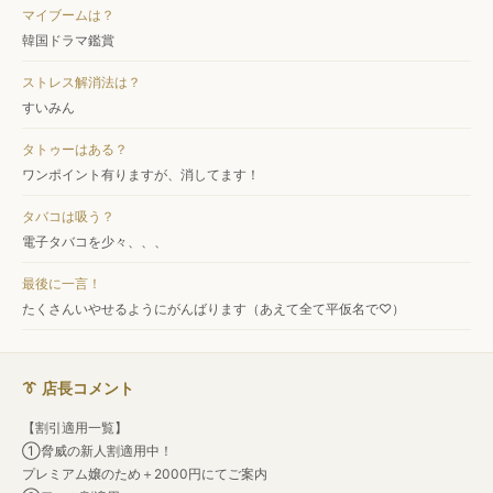
マイブームは？
韓国ドラマ鑑賞
ストレス解消法は？
すいみん
タトゥーはある？
ワンポイント有りますが、消してます！
タバコは吸う？
電子タバコを少々、、、
最後に一言！
たくさんいやせるようにがんばります（あえて全て平仮名で♡）
👔 店長コメント
【割引適用一覧】
①脅威の新人割適用中！
プレミアム嬢のため＋2000円にてご案内