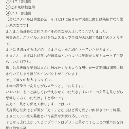
②口コミ割適用
③ご新規様割適用
④フリー割適用
【美なスタイルは興奮必至！それだけに留まらずお顔は癒し効果抜群な可愛
い系美女です】
またまた高身長な美的スタイルの美女が入店してくださいました。
興奮必至。スタイルとお顔を当店スタッフ全員が大絶賛するほどのクオリテ
ィ。
まさに見惚れするほどの「えまさん」をご紹介させていただきます。
えまさん、まずはお顔立ちが綺麗系というよりは笑顔が大変キュートで可愛
らしいお顔立ち。
癒し効果抜群な笑顔はまさに離れたくなるような思いが一定期間は脳裏に焼
き付いてしまうほどのインパクトがございます。
そして彼女の魅力はスタイル。
本物の高身長でありながらスラッとしております。
いやいや、もっと詳しくお伝えさせていただきますのでこの文章を見ながら
想像してみていただけますと幸いです。
あえて、足から伝えて参ります。ではいく。
高身長な彼女はまず脚が「え？」となるほど長く程よい肉付きでいて綺麗。
まさにモデル級で芸術という言葉が大変相応しいです。
そこから上に上がってヒップラインはプリッと男がそそるほどの魅力的なお
尻は興奮必至。