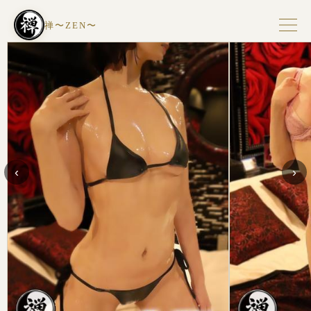
禅〜ZEN〜
‹
›