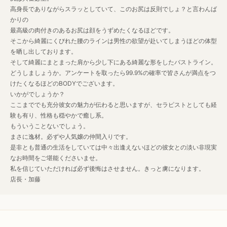
高身長でありながらスラッとしていて、このお尻は反則でしょ？と言わんば
かりの
最高級の肉付きのあるお尻は顔をうずめたくなるほどです。
そこから綺麗にくびれた腰のラインは男性の欲望が赴いてしまうほどの体型
を晒し出しております。
そして綺麗にまとまった肩から少し下にある綺麗な形をしたバストライン。
どうしましょうか。アンケートを取ったら99.9%の確率で皆さんが満点をつ
けたくなるほどのBODYでございます。
いかがでしょうか？
ここまででも充分彼女の魅力が伝わると思いますが、セラピストとしても経
験も有り、性格も穏やかで癒し系。
もういうことないでしょう。
まさに逸材。必ずや人気嬢の仲間入りです。
是非とも普通の生活をしていては中々出逢えないほどの彼女との淡い非現実
なお時間をご堪能くださいませ。
私を信じていただければ必ず後悔はさせません。きっと虜になります。
店長・加藤